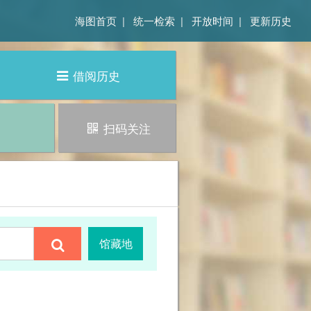
海图首页
|
统一检索
|
开放时间
|
更新历史
借阅历史
扫码关注
馆藏地