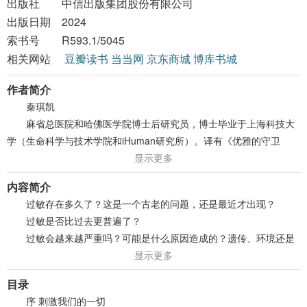
出版社
中信出版集团股份有限公司
出版日期
2024
索书号
R593.1/5045
相关网站
豆瓣读书
当当网
京东商城
博库书城
作者简介
秦琪凯
麻省总医院和哈佛医学院博士后研究员，博士毕业于上海科技大
学（生命科学与技术学院和iHuman研究所）。译有《优雅的守卫
者》。
显示更多
内容简介
过敏存在多久了？这是一个古老的问题，还是最近才出现？
过敏是否比过去更普遍了？
过敏会越来越严重吗？可能是什么原因造成的？遗传、环境还是
人为因素？
显示更多
我们能对此做些什么？过敏有可能“治愈”吗？
目录
这本书是一场对过敏的科学探究之旅、一个关于过敏的完整故
序 刺激我们的一切
事，也是一场对过敏现象的全方位剖析：什么是过敏，为什么我们会