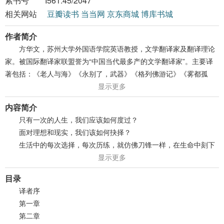
索书号
I561.45/2047
相关网站
豆瓣读书
当当网
京东商城
博库书城
作者简介
方华文，苏州大学外国语学院英语教授，文学翻译家及翻译理论
家。被国际翻译家联盟誉为“中国当代最多产的文学翻译家”。主要译
著包括：《老人与海》《永别了，武器》《格列佛游记》《雾都孤
儿》《无名的裘德》《傲慢与偏见》《蝴蝶梦》等。
显示更多
内容简介
只有一次的人生，我们应该如何度过？
面对理想和现实，我们该如何抉择？
生活中的每次选择，每次历练，就仿佛刀锋一样，在生命中刻下
印痕……
显示更多
在第一次世界大战中，拉里偷偷加入了空军，他目睹了战争的无
目录
情，也屡立战功；而在一次交战中，拉里亲眼看到好友为救自己而死
译者序
去。朋友的死让拉里心生迷茫，开始重新思考生命的意义。复员后，
第一章
他放弃进入大学学习，也放弃了高薪工作，在务实的美国显得格格不
第二章
入。经历了长达两年的休息，他决定去其他国家，寻求人生的意义。