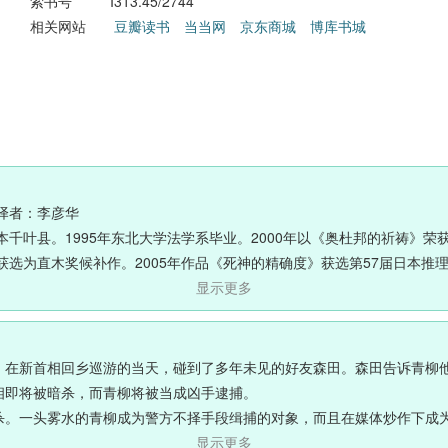
索书号
I313.45/2744
相关网站
豆瓣读书
当当网
京东商城
博库书城
译者：李彦华
日本千叶县。1995年东北大学法学系毕业。2000年以《奥杜邦的祈祷》
》获选为直木奖候补作。2005年作品《死神的精确度》获选第57届日本推
荣获2008年日本书店大奖。本书原获直木奖提名但遭伊坂幸太郎婉拒，造
显示更多
本文坛近年来备受瞩目的天才作者。
，在新首相回乡巡游的当天，碰到了多年未见的好友森田。森田告诉青柳
相即将被暗杀，而青柳将被当成凶手逮捕。
杀。一头雾水的青柳成为警方不择手段缉捕的对象，而且在媒体炒作下成
显示更多