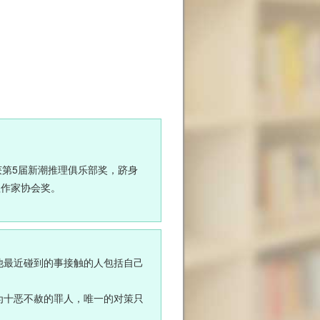
荣获第5届新潮推理俱乐部奖，跻身
理作家协会奖。
成日本文坛一片哗然。伊坂幸太郎
他最近碰到的事接触的人包括自己
为十恶不赦的罪人，唯一的对策只